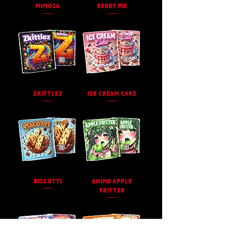
MIMOSA
BERRY PIE
ZKITTLEZ
ICE CREAM CAKE
BISCOTTI
ANIME APPLE
FRITTER